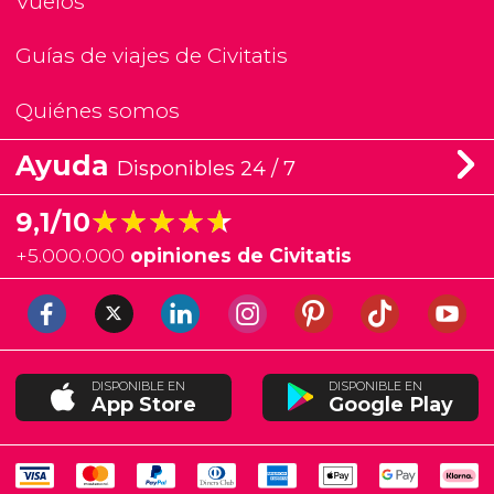
Vuelos
Guías de viajes de Civitatis
Quiénes somos
Ayuda
Disponibles 24 / 7
★★★★★
★★★★★
9,1/10
+
5.000.000
opiniones de Civitatis
DISPONIBLE EN
DISPONIBLE EN
App Store
Google Play