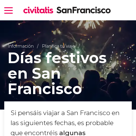
Información
Planifica tu viaje
Días festivos
en San
Francisco
Si pensáis viajar a San Francisco en
las siguientes fechas, es probable
que encontréis
algunas