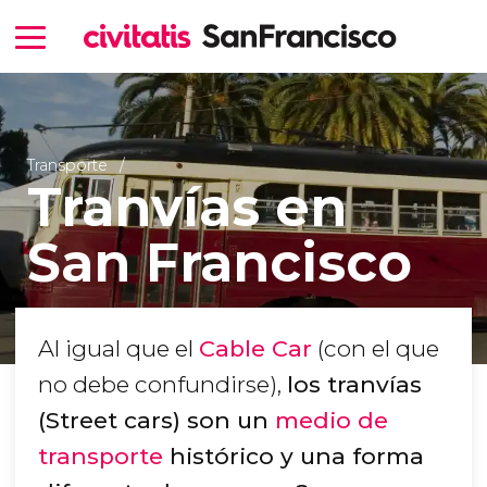
Transporte
Tranvías en
San Francisco
Al igual que el
Cable Car
(con el que
no debe confundirse),
los tranvías
(Street cars) son un
medio de
transporte
histórico y una forma