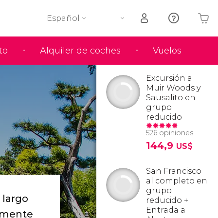
Español
to
Alquiler de coches
Vuelos
Tu carrito está vacío
Excursión a
Muir Woods y
Sausalito en
grupo
reducido
526 opiniones
144,9
US$
San Francisco
al completo en
grupo
 largo
reducido +
Entrada a
amente