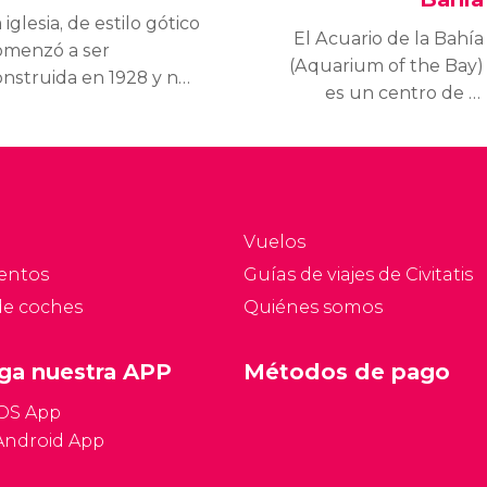
 iglesia, de estilo gótico
El Acuario de la Bahía
omenzó a ser
(Aquarium of the Bay)
onstruida en 1928 y no
es un centro de la
 vería finalizada hasta
naturaleza en el que
964. Actualmente sigue
admirar de cerca a los
iendo uno de los
animales marinos de la
ificios religiosos más
bahía de San Francisco.
egantes del país.
Vuelos
entos
Guías de viajes de Civitatis
de coches
Quiénes somos
ga nuestra APP
Métodos de pago
iOS App
Android App