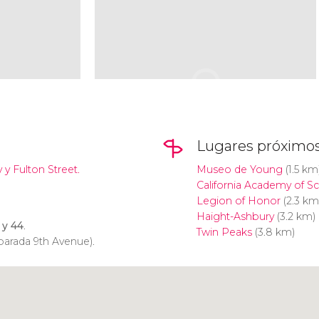
Lugares próximo
 y Fulton Street.
Museo de Young
(1.5 km
California Academy of S
Legion of Honor
(2.3 km
Haight-Ashbury
(3.2 km)
 y 44
.
Twin Peaks
(3.8 km)
parada 9th Avenue).
Pulsa para usar el mapa