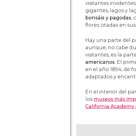
visitantes invident
gigantes, lagos y l
bonsáis y pagodas
, 
flores citadas en sus
Hay una parte del p
aunque, no cabe dud
visitantes, es la par
americanos
. El pri
en el año 1894, de
adaptados y encant
En el interior del 
los
museos más impo
California Academy 