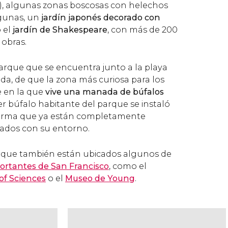
es), algunas zonas boscosas con helechos
agunas, un
jardín japonés decorado con
o el
jardín de Shakespeare
, con más de 200
 obras.
arque que se encuentra junto a la playa
a, de que la zona más curiosa para los
te en la que
vive una manada de búfalos
mer búfalo habitante del parque se instaló
 forma que ya están completamente
ados con su entorno.
parque también están ubicados algunos de
rtantes de San Francisco
, como el
of Sciences
o el
Museo de Young
.