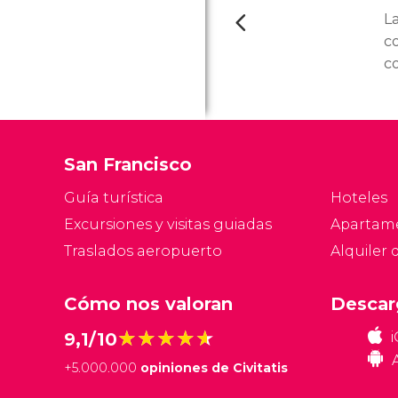
La
c
c
se
1
s
ed
San Francisco
el
Guía turística
Hoteles
Excursiones y visitas guiadas
Apartam
Traslados aeropuerto
Alquiler 
Cómo nos valoran
Descar
★★★★★
★★★★★
9,1/10
+
5.000.000
opiniones de Civitatis