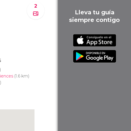
2
Lleva tu guía
siempre contigo
s
)
ciences
(1.6 km)
)