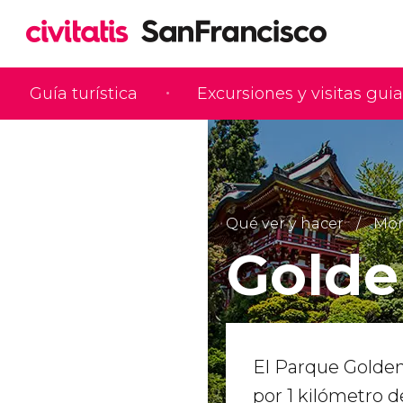
Guía turística
Excursiones y visitas gui
Qué ver y hacer
Mon
Golde
El Parque Golden
por 1 kilómetro 