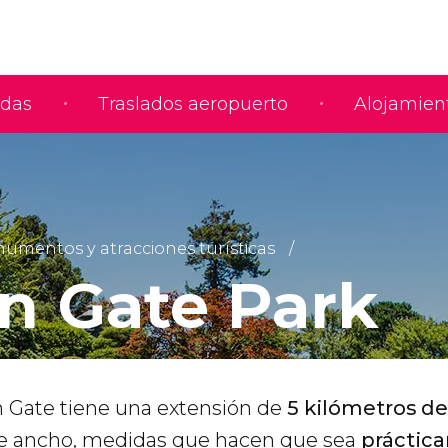
adas
Traslados aeropuerto
Alojamien
umentos y atracciones turísticas
n Gate Park
 Gate tiene una extensión de
5 kilómetros de
de ancho, medidas que hacen que sea
práctic